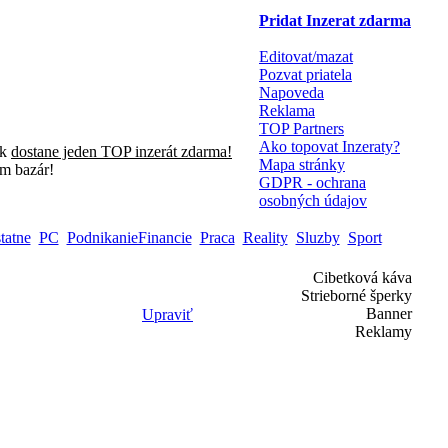
Pridat Inzerat zdarma
Editovat/mazat
Pozvat priatela
Napoveda
Reklama
TOP Partners
Ako topovat Inzeraty?
sk
dostane jeden TOP inzerát zdarma!
Mapa stránky
m bazár!
GDPR - ochrana
osobných údajov
tatne
PC
PodnikanieFinancie
Praca
Reality
Sluzby
Sport
Cibetková káva
Strieborné šperky
Banner
Upraviť
Reklamy