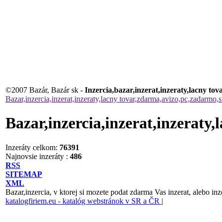
©2007 Bazár, Bazár sk -
Inzercia,bazar,inzerat,inzeraty,lacny t
Bazar,inzercia,inzerat,inzeraty,lacny tovar,zdarma,avizo,pc,zadarmo,
Bazar,inzercia,inzerat,inzeraty
Inzeráty celkom:
76391
Najnovsie inzeráty :
486
RSS
SITEMAP
XML
Bazar,inzercia, v ktorej si mozete podat zdarma Vas inzerat, alebo inz
katalogfiriem.eu - katalóg webstránok v SR a ČR
|