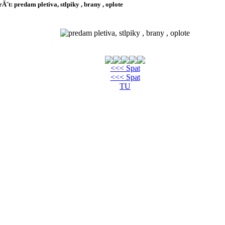
Ăˇt: predam pletiva, stlpiky , brany , oplote
<<< Spat
<<< Spat
TU