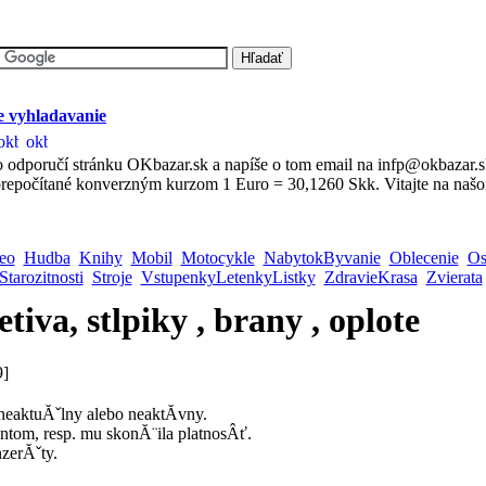
 vyhladavanie
 odporučí stránku OKbazar.sk a napíše o tom email na infp@okbazar.
repočítané konverzným kurzom 1 Euro = 30,1260 Skk. Vitajte na našo
eo
Hudba
Knihy
Mobil
Motocykle
NabytokByvanie
Oblecenie
Os
Starozitnosti
Stroje
VstupenkyLetenkyListky
ZdravieKrasa
Zvierata
tiva, stlpiky , brany , oplote
9]
 neaktuĂˇlny alebo neaktĂ­vny.
ntom, resp. mu skonĂ¨ila platnosÂť.
nzerĂˇty.