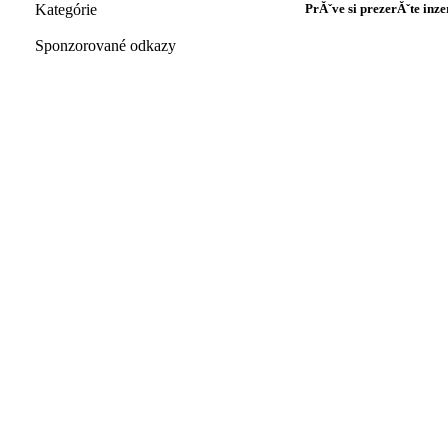
Kategórie
PrĂˇve si prezerĂˇte inzer
Sponzorované odkazy