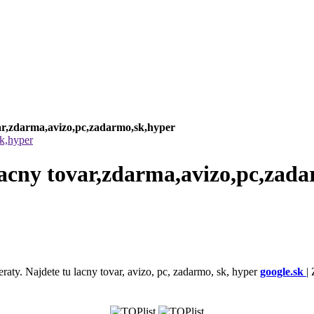
ovar,zdarma,avizo,pc,zadarmo,sk,hyper
sk,hyper
,lacny tovar,zdarma,avizo,pc,zad
eraty. Najdete tu lacny tovar, avizo, pc, zadarmo, sk, hyper
google.sk
|