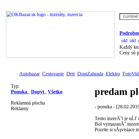
Podrobne
Každý kto
Ceny sú p
Autobazar
Cestovanie
Deti
DomZahrada
Elektro
FotoVid
Typ
predam ple
Ponuka
,
Dopyt
,
Všetko
Reklamná plocha
- ponuka - [28.02.201
Reklamy
Tento inzerĂˇt je uĹľ
Bol vymazanĂ˝ inzere
Pozrite si sĂşvisiace i