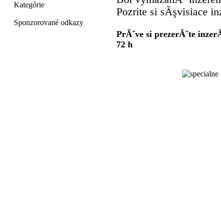
Kategórie
Pozrite si sĂşvisiace in
Sponzorované odkazy
PrĂˇve si prezerĂˇte inzer
72 h