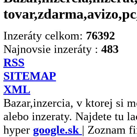
tovar,zdarma,avizo,p
Inzeráty celkom:
76392
Najnovsie inzeráty :
483
RSS
SITEMAP
XML
Bazar,inzercia, v ktorej si 
alebo inzeraty. Najdete tu la
hyper
google.sk
| Zoznam fi