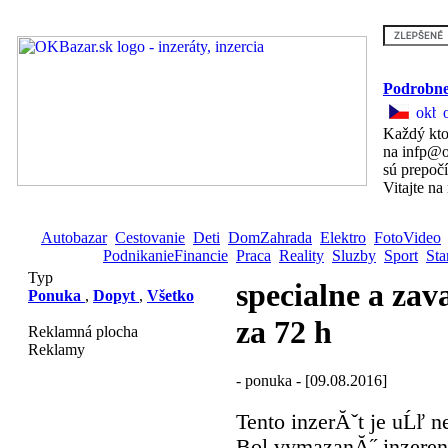
Podrobne
Každý kto
na infp@o
sú prepoč
Vitajte na
Autobazar
Cestovanie
Deti
DomZahrada
Elektro
FotoVideo
PodnikanieFinancie
Praca
Reality
Sluzby
Sport
Sta
Typ
specialne a za
Ponuka
,
Dopyt
,
Všetko
za 72 h
Reklamná plocha
Reklamy
- ponuka - [09.08.2016]
Tento inzerĂˇt je uĹľ n
Bol vymazanĂ˝ inzerent