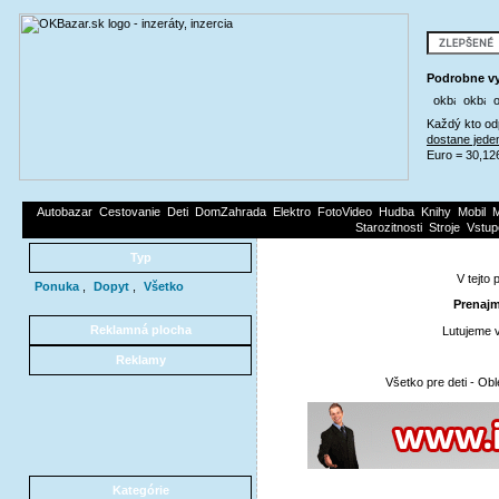
Podrobne vy
Každý kto od
dostane jede
Euro = 30,12
Autobazar
Cestovanie
Deti
DomZahrada
Elektro
FotoVideo
Hudba
Knihy
Mobil
M
Starozitnosti
Stroje
Vstup
Typ
V tejto 
Ponuka
,
Dopyt
,
Všetko
Prenajm
Reklamná plocha
Lutujeme v
Reklamy
Všetko pre deti
-
Obl
Kategórie