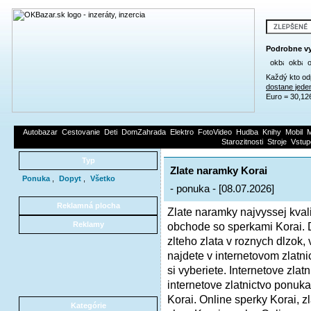
Podrobne vy
Každý kto od
dostane jede
Euro = 30,12
Autobazar
Cestovanie
Deti
DomZahrada
Elektro
FotoVideo
Hudba
Knihy
Mobil
M
Starozitnosti
Stroje
Vstup
Typ
Zlate naramky Korai
Ponuka
,
Dopyt
,
Všetko
- ponuka - [08.07.2026]
Reklamná plocha
Zlate naramky najvyssej kval
Reklamy
obchode so sperkami Korai.
zlteho zlata v roznych dlzok
najdete v internetovom zlatni
si vyberiete. Internetove zla
internetove zlatnictvo ponuka 
Korai. Online sperky Korai, zl
Kategórie