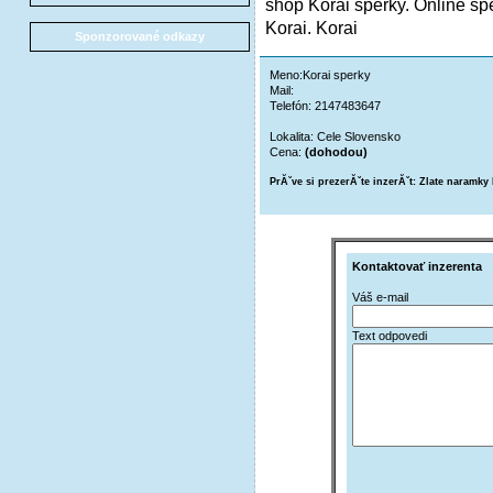
shop Korai sperky. Online spe
Korai. Korai
Sponzorované odkazy
Meno:Korai sperky
Mail:
Telefón: 2147483647
Lokalita: Cele Slovensko
Cena:
(dohodou)
PrĂˇve si prezerĂˇte inzerĂˇt: Zlate naramky
Kontaktovať inzerenta
Váš e-mail
Text odpovedi