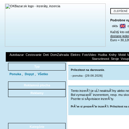
Podrobne vy
Každý kto od
dostane jede
Euro = 30,12
Autobazar
Cestovanie
Deti
DomZahrada
Elektro
FotoVideo
Hudba
Knihy
Mobil
M
Starozitnosti
Stroje
Vstup
Typ
Prilezitost na darovanie.
Ponuka
,
Dopyt
,
Všetko
- ponuka - [29.06.2026]
Reklamná plocha
Tento inzerĂˇt je uĹľ neaktuĂˇlny alebo ne
Reklamy
Bol vymazanĂ˝ inzerentom, resp. mu skon
Pozrite si sĂşvisiace inzerĂˇty.
PrĂˇve si prezerĂˇte inzerĂˇt: Prilezitost na
Kategórie