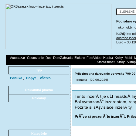
Podrobne vy
Každý kto od
dostane jede
Euro = 30,12
Autobazar
Cestovanie
Deti
DomZahrada
Elektro
FotoVideo
Hudba
Knihy
Mobil
M
Starozitnosti
Stroje
Vstup
Typ
Prilezitost na darovanie vo vyske 700 00
Ponuka
,
Dopyt
,
Všetko
- ponuka - [29.06.2026]
Reklamná plocha
Tento inzerĂˇt je uĹľ neaktuĂˇln
Reklamy
Bol vymazanĂ˝ inzerentom, resp
Pozrite si sĂşvisiace inzerĂˇty.
PrĂˇve si prezerĂˇte inzerĂˇt: Pril
Kategórie