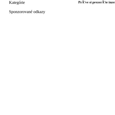
Kategórie
PrĂˇve si prezerĂˇte inz
Sponzorované odkazy