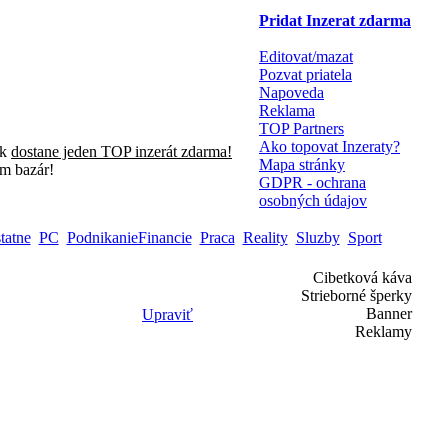
Pridat Inzerat zdarma
Editovat/mazat
Pozvat priatela
Napoveda
Reklama
TOP Partners
Ako topovat Inzeraty?
sk
dostane jeden TOP inzerát zdarma!
Mapa stránky
m bazár!
GDPR - ochrana
osobných údajov
tatne
PC
PodnikanieFinancie
Praca
Reality
Sluzby
Sport
Cibetková káva
Strieborné šperky
Banner
Upraviť
Reklamy