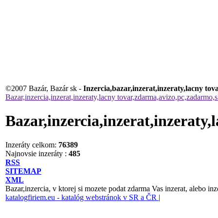
©2007 Bazár, Bazár sk -
Inzercia,bazar,inzerat,inzeraty,lacny t
Bazar,inzercia,inzerat,inzeraty,lacny tovar,zdarma,avizo,pc,zadarmo,
Bazar,inzercia,inzerat,inzeraty
Inzeráty celkom:
76389
Najnovsie inzeráty :
485
RSS
SITEMAP
XML
Bazar,inzercia, v ktorej si mozete podat zdarma Vas inzerat, alebo inz
katalogfiriem.eu - katalóg webstránok v SR a ČR
|