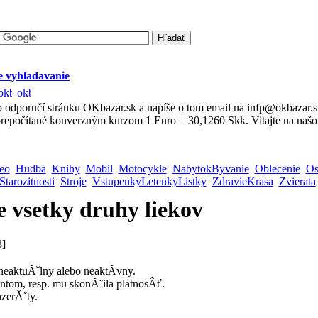
 vyhladavanie
 odporučí stránku OKbazar.sk a napíše o tom email na infp@okbazar.
repočítané konverzným kurzom 1 Euro = 30,1260 Skk. Vitajte na našo
eo
Hudba
Knihy
Mobil
Motocykle
NabytokByvanie
Oblecenie
Os
Starozitnosti
Stroje
VstupenkyLetenkyListky
ZdravieKrasa
Zvierata
 vsetky druhy liekov
3]
 neaktuĂˇlny alebo neaktĂ­vny.
ntom, resp. mu skonĂ¨ila platnosÂť.
nzerĂˇty.