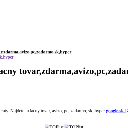
ovar,zdarma,avizo,pc,zadarmo,sk,hyper
sk,hyper
,lacny tovar,zdarma,avizo,pc,zad
eraty. Najdete tu lacny tovar, avizo, pc, zadarmo, sk, hyper
google.sk
|