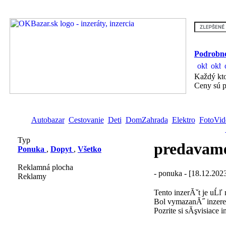
Podrobne
Každý kto
Ceny sú p
Autobazar
Cestovanie
Deti
DomZahrada
Elektro
FotoVid
Typ
predavame
Ponuka
,
Dopyt
,
Všetko
Reklamná plocha
- ponuka - [18.12.202
Reklamy
Tento inzerĂˇt je uĹľ
Bol vymazanĂ˝ inzere
Pozrite si sĂşvisiace i