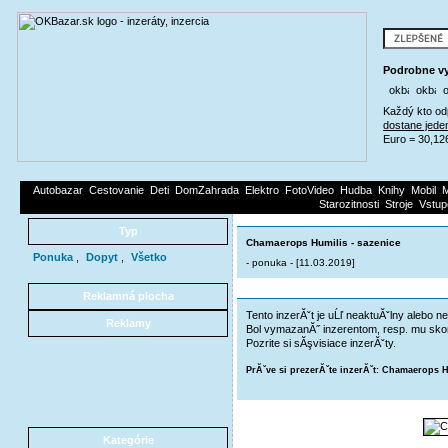
Podrobne vy
Každý kto od
dostane jede
Euro = 30,12
Autobazar
Cestovanie
Deti
DomZahrada
Elektro
FotoVideo
Hudba
Knihy
Mobil
M
Starozitnosti
Stroje
Vstup
Typ
Chamaerops Humilis - sazenice
Ponuka
,
Dopyt
,
Všetko
- ponuka - [11.03.2019]
Reklamná plocha
Tento inzerĂˇt je uĹľ neaktuĂˇlny alebo ne
Reklamy
Bol vymazanĂ˝ inzerentom, resp. mu skon
Pozrite si sĂşvisiace inzerĂˇty.
PrĂˇve si prezerĂˇte inzerĂˇt: Chamaerops H
Kategórie