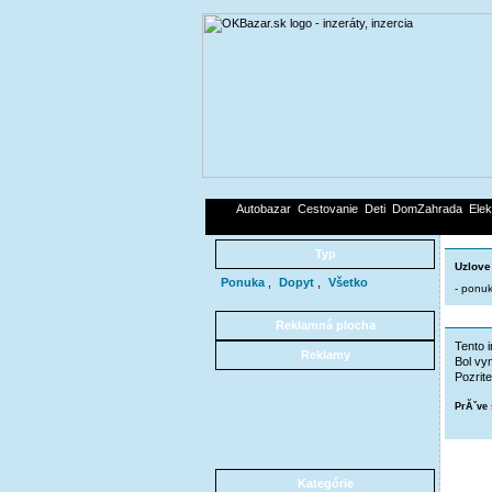
Autobazar
Cestovanie
Deti
DomZahrada
Elek
Typ
Uzlove
Ponuka
,
Dopyt
,
Všetko
- ponuk
Reklamná plocha
Tento i
Reklamy
Bol vy
Pozrite
PrĂˇve 
Kategórie