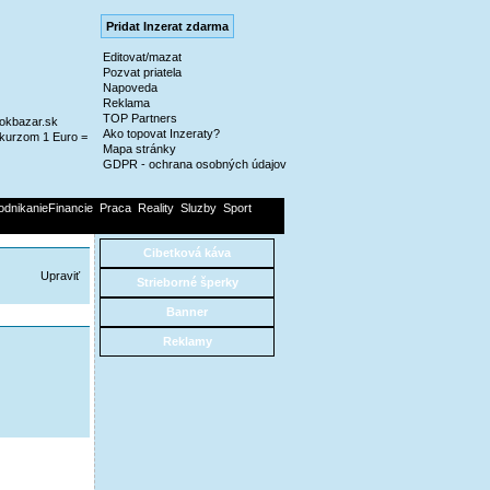
Pridat Inzerat zdarma
Editovat/mazat
Pozvat priatela
Napoveda
Reklama
TOP Partners
@okbazar.sk
Ako topovat Inzeraty?
kurzom 1 Euro =
Mapa stránky
GDPR - ochrana osobných údajov
odnikanieFinancie
Praca
Reality
Sluzby
Sport
Cibetková káva
Upraviť
Strieborné šperky
Banner
Reklamy