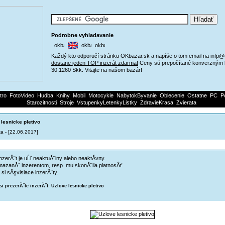
Podrobne vyhladavanie
Každý kto odporučí stránku OKbazar.sk a napíše o tom email na infp
dostane jeden TOP inzerát zdarma!
Ceny sú prepočítané konverzným 
30,1260 Skk. Vitajte na našom bazár!
tro
FotoVideo
Hudba
Knihy
Mobil
Motocykle
NabytokByvanie
Oblecenie
Ostatne
PC
P
Starozitnosti
Stroje
VstupenkyLetenkyListky
ZdravieKrasa
Zvierata
 lesnicke pletivo
a - [22.06.2017]
nzerĂˇt je uĹľ neaktuĂˇlny alebo neaktĂ­vny.
mazanĂ˝ inzerentom, resp. mu skonĂ¨ila platnosÂť.
 si sĂşvisiace inzerĂˇty.
si prezerĂˇte inzerĂˇt: Uzlove lesnicke pletivo