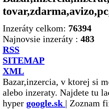
tovar,zdarma,avizo,p
Inzeráty celkom:
76394
Najnovsie inzeráty :
483
RSS
SITEMAP
XML
Bazar,inzercia, v ktorej si 
alebo inzeraty. Najdete tu la
hyper
google.sk
| Zoznam fi