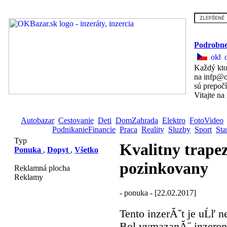
Podrobne
Každý kto
na infp@o
sú prepoč
Vitajte na
Autobazar
Cestovanie
Deti
DomZahrada
Elektro
FotoVideo
PodnikanieFinancie
Praca
Reality
Sluzby
Sport
Sta
Typ
Kvalitny trape
Ponuka
,
Dopyt
,
Všetko
pozinkovany
Reklamná plocha
Reklamy
- ponuka - [22.02.2017]
Tento inzerĂˇt je uĹľ n
Bol vymazanĂ˝ inzerent