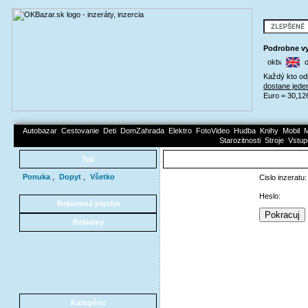
Podrobne vy
Každý kto od
dostane jede
Euro = 30,12
Autobazar
Cestovanie
Deti
DomZahrada
Elektro
FotoVideo
Hudba
Knihy
Mobil
M
Starozitnosti
Stroje
Vstup
Typ
Ponuka
,
Dopyt
,
Všetko
Cislo inzeratu:
Heslo:
Reklamná plocha
Reklamy
Kategórie